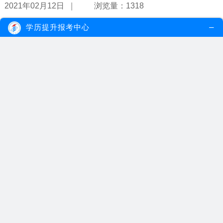
|
2021年02月12日
浏览量：1318
学历提升报考中心
自考的考试计划是怎样的？
深圳自考按照专业考试计划的要求，每门课程进行一次性考试，课程
考试合格者，发给单科合格证书，并...
【详情】
|
2021年02月10日
浏览量：1084
自考学历好不好找工作？
通过自考获得学历，在职场大展身手的大有人在，找不到工作的只是
部分考生而已，其原因也不都在自考...
【详情】
|
2021年02月01日
浏览量：1089
自考考试难度大吗？
很多考生听说自考是成人教育中最难的一种考试学习方式，在参加考
试之前就已经对考试难度感到害怕，...
【详情】