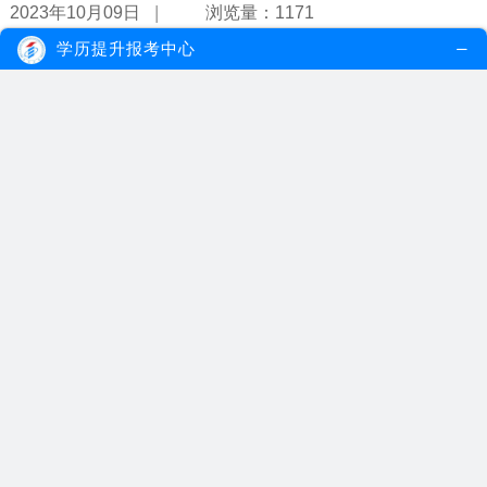
|
2023年10月09日
浏览量：1171
学历提升报考中心
广州自考本科的费用一共多少钱？
广州自考本科费用一般自学的话需要1500元左右，自考本科是不需要
交学费的，自考没有学制要求，一般...
【详情】
|
2023年08月30日
浏览量：1102
广州自考本科怎么考？怎样的流程？
想报名广州自考本科的考生在规定的时间内登陆考试院，进入自考栏
目，根据提示信息完成信息填写和报...
【详情】
|
2023年08月04日
浏览量：1071
成人自考有年龄限制吗？40岁了还可以参加吗？
自学考试没有年龄限制，40岁也能参加自学考试。根据《高等教育自
学考试暂行条例》规定，凡中华人民...
【详情】