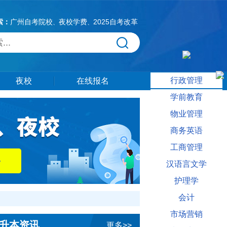
索：
广州自考院校
夜校学费
2025自考改革
、
、
行政管理
夜校
在线报名
学前教育
物业管理
商务英语
工商管理
汉语言文学
护理学
会计
市场营销
升本资讯
更多>>