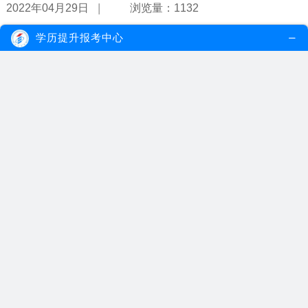
|
2022年04月29日
浏览量：1132
学历提升报考中心
自考成绩超过八年就作废是真的吗？
自考成绩的有效期单科成绩8年有效，但是并非所有省市都实行此规
定，只有部分省市是有规定的。查询...
【详情】
|
2022年04月28日
浏览量：1119
自考本科报名有哪些条件？能申请学位吗？
自考本科报名限制并不是很多，但是申请毕业需要大专证书，考生如
果没有的话，可以选择专本套读。而...
【详情】
|
2022年04月21日
浏览量：1104
自考本科难度大吗？多久能够毕业？
自考本科难度可以说是比较大的，但是具体的难度跟考生选择的专业
息息相关，考生可以选择一些文科类...
【详情】