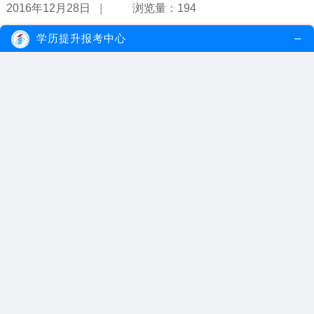
|
2016年12月28日
浏览量：194
学历提升报考中心
成人教育专升本有用吗？
事实上，成人教育专升本还是很有必要的，因为一个人学历的高低会
直接影响到其就业、薪资待遇等。
【详情】
|
2016年12月21日
浏览量：185
广州成人教育怎么报名？
成人教育是学历教育的重要组成部分，是成人学子提升学历的重要途
径。想要报读成人教育的考生可通过...
【详情】
|
2016年12月17日
浏览量：148
成人教育专升本选什么专业好？
为了满足广大成人的求学需求，成人教育专升本不仅专业科目多，有
将近50门，而且专业涉及的范围广，...
【详情】