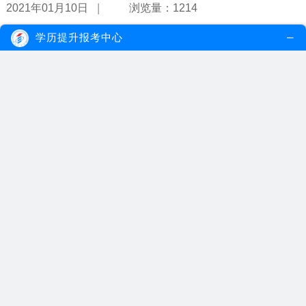
|
2021年01月10日
浏览量：1214
学历提升报考中心
自考考试有哪些答题技巧？
在自考考试答题中，考生如果遇见不会的题目时，一定不要留空位
置，即使瞎编乱写也一定要写几句，这...
【详情】
|
2021年01月10日
浏览量：1088
自考省内外转考有哪些要求？
自考转考的相关要求，其中包括电子转考要求以及省内外转考等，相
关考生需要认真细看。
【详情】
|
2021年01月08日
浏览量：1115
自考报名有哪些条件？自考报名流程怎么样？
自考报名条件与往年的大同小异，凡在广东省居住和工作的中华人民
共和国公民，不受性别、年龄、民族...
【详情】