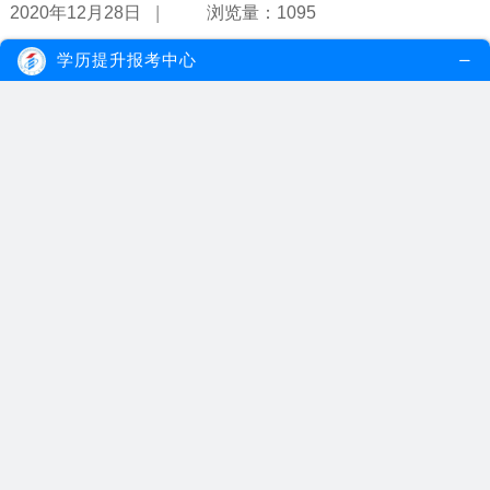
|
2020年12月28日
浏览量：1095
学历提升报考中心
自考市场营销专业难吗？能从事会计吗？
自考市场营销专业自学起来会有一定难度，考生可以选择辅导班来提
高考试通过率，另外拿到市场营销毕...
【详情】
|
2020年12月27日
浏览量：1191
自考电子商务有什么发展特点？
自考电子商务的发展具有广阔的环境和市场、迎合时代要求以及低廉
的价格和快速的通道等发展特点。自...
【详情】
|
2020年12月26日
浏览量：1083
自考学前教育专业文凭好吗？
如今国家政策鼓励大力发展幼儿教育，学前教育专业就业前途一片大
好，在报考自考专业中，考生们不妨...
【详情】