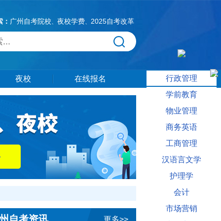
索：
广州自考院校
夜校学费
2025自考改革
、
、
行政管理
夜校
在线报名
学前教育
物业管理
商务英语
工商管理
汉语言文学
护理学
会计
市场营销
州自考资讯
更多>>