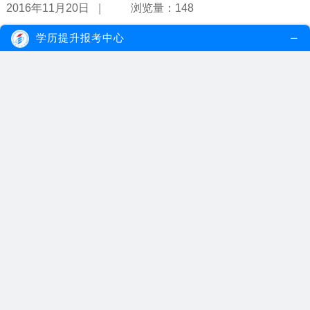
|
2016年11月20日
浏览量：148
学历提升报考中心
网络教育本科可以参加考研吗？
网络教育本科属于国民教育系列，其文凭是国家承认的，电子注册，
学信网可查，符合考研对学历的基本...
【详情】
|
2016年11月18日
浏览量：156
没时间学习怎么提升学历？
很多时候，我们不是没有时间，而是不会管理时间。另外，像有提升
学历需要的人士，还可以通过报读网...
【详情】
|
2016年11月18日
浏览量：132
成人网络教育是不是什么时候都可以报名?
在第三届世界互联网大会开幕式上，阿里巴巴董事局主席马云发表主
题演讲时表示，未来30年属于“用好...
【详情】