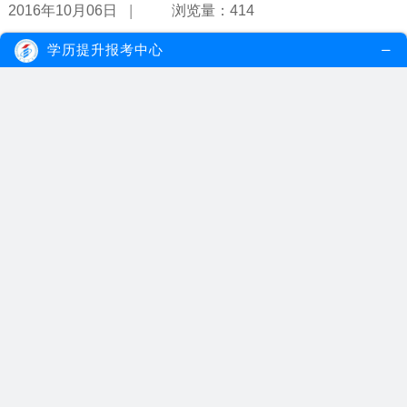
|
2016年10月06日
浏览量：414
学历提升报考中心
广州网络教育学习形式是怎样的？
在当今以及今后，网络的发展是不可预测的，而网络带给我们的便利
之处也是不可否认的，无论是在生活...
【详情】
|
2016年05月18日
浏览量：172
网络教育报名流程
随着自考文凭的认可度不断提高，报名自考考试的人数每年也是成倍
增长，也是很多考生由于自身的工作...
【详情】
|
2016年05月18日
浏览量：164
网络教育报名方式
当今世界是一个网络化的时代，网络存在我们日常生活的方方面面
中，成为了生活中不可或缺的一部分。...
【详情】