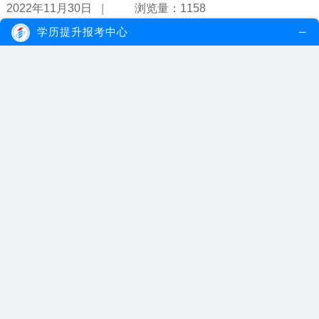
|
2022年11月30日
浏览量：1158
学历提升报考中心
自考本科怎么报考？难吗？
自考本科一般每年有三次报考机会，首次报考的考生则需要完成报名
相关步骤后获得准考证号后才可以进...
【详情】
|
2022年11月25日
浏览量：1073
成人自考本科的含金量高吗？
成人自考本科含金量还是比较高的，自考本科所获得的学历证书都是
国家承认的，学信网可查，并且与统...
【详情】
|
2022年11月04日
浏览量：1103
初中学历可以参加成人自考吗？
成人自考报名不受什么限制，凡是中华人民共和国公民，不受学历、
年龄、户口等等限制，且不需要参加...
【详情】