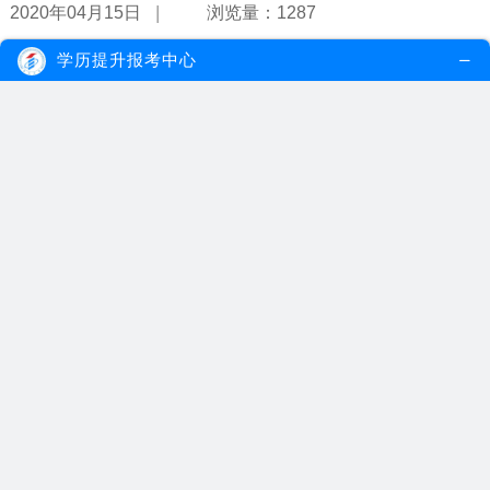
|
2020年04月15日
浏览量：1287
学历提升报考中心
广东的自考专升本去哪里读比较好？
广东的自考专升本在广州读比较好，自考招生院校多集中在广州，广
州拥有全省最丰富的教学资源，自考...
【详情】
|
2020年04月05日
浏览量：1180
广东财经类大学自考专升本今年有哪些新专业可报？
广东财经类大学自考专升本今年新增了人力资源管理、公共事业管理
和物流管理专业，考生可以结合自身...
【详情】
|
2020年03月31日
浏览量：1170
非法律专业自考法律专升本可以报什么学校？
广东自考开考专业中的法律专业只有专科学历层次，非法律专业自考
法律自考专升本也没有本科层次法律...
【详情】