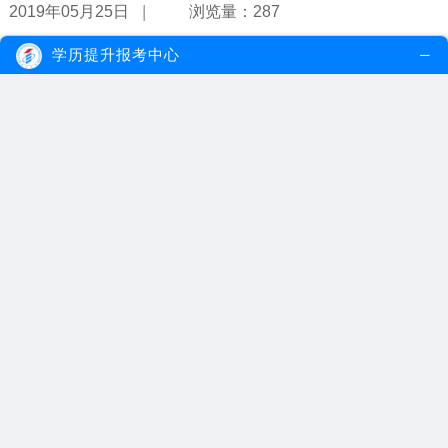
|
2019年05月25日
浏览量：287
学历提升报考中心
专升本有什么专业可选？
专升本统招专业少，难度大；自考专升本专业多，难度小于统招考
试。考生可以根据自身需求选择适合自...
【详情】
|
2019年05月22日
浏览量：698
广州全日制专升本学校多吗？考不上有后路吗？
广州全日制专升本学校比较多，但专业选择少，考生受限范围广，同
时由于比较高的难度和激烈的竞争使...
【详情】
|
2019年05月20日
浏览量：222
成人教育专升本报名需要成绩吗？门槛是什么？
成人教育专升本报名只有成人高考需要成绩，其它的入学门槛大多在
学历、年龄上，自学考试入学门槛最...
【详情】