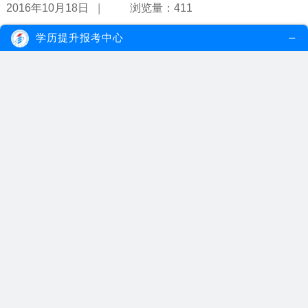
|
2016年10月18日
浏览量：411
学历提升报考中心
专升本考试招生专业有哪些？
专升本的专业有多达50多门，包括了农、工、理、文、经、管、艺术
等学科，基本满足了学生的学习需求...
【详情】
|
2016年10月07日
浏览量：117
专本套读选择哪种形式最快毕业？
为了节约学习时间，不少高中学历的考生会选择专本套读的方式来提
升学历，专科课程和本科课程同时学...
【详情】
|
2016年10月07日
浏览量：440
大一可以报名专升本吗？
大一新生可以报名专升本。因为专升本的报名不受学历的限制，凡是
中华人民共和国公民，包括港澳台同...
【详情】