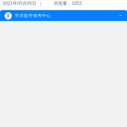
|
2021年05月05日
浏览量：1053
学历提升报考中心
2021年自考本科专业要怎么选？
自考本科可以选择的专业很多，考生可以根据自己的实际情况、职业
规划、兴趣爱好和自身需要等，选择...
【详情】
|
2021年04月27日
浏览量：1081
自考商务英语本科专业的考试难度大吗？
无论是在统招本科还是在自考本科中，商务英语专业一直都是比较多
考生报考的专业。而商务英语专业之...
【详情】
|
2021年04月12日
浏览量：1161
男生自考适合报考哪些简单的自考本科专业？
虽说现在是男女平等的社会，但由于男性跟女性在体质方面先天上就
有比较大的差异，所以在很多时候，...
【详情】