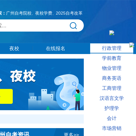
索：
广州自考院校
夜校学费
2025自考改革
、
、
行政管理
夜校
在线报名
学前教育
物业管理
商务英语
工商管理
汉语言文学
护理学
会计
市场营销
州自考资讯
更多>>