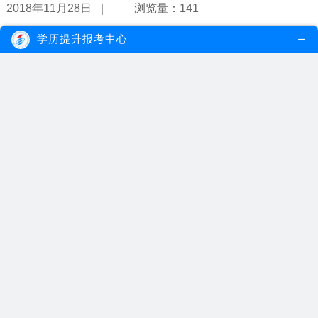
|
2018年11月28日
浏览量：141
学历提升报考中心
成人教育学历可以考研究生吗？
虽然成人教育学历有别于统招的教育形式，但成人教育学历是国家承
认的学历，在学信网上终身可查，符...
【详情】
|
2018年11月28日
浏览量：194
广东成人教育学校招生要求是什么？
成人教育的四种模式招生条件如上所示，考生可以自由选择适合的模
式报考。但就学历的含金量而言，建...
【详情】
|
2018年11月27日
浏览量：235
医科大学成人教育学院有护理专业吗？
医科大学成人教育学院有护理专业，考生可以通过自考报考该校的护
理专业。护理专业主要培养掌握护理...
【详情】