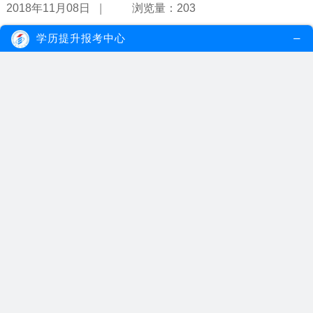
|
2018年11月08日
浏览量：203
学历提升报考中心
成人教育都有开设哪些专业？
自考开设的专业较多，而且在自考中，考生可以不受原专业的限制，
自由选择自己喜欢的专业报考，自考...
【详情】
|
2018年11月06日
浏览量：243
广州成人教育机构有没有可靠的？
正规的自考教育培训机构中开设了网络班、业余制、全日制三种助学
班以供考生选择，其中网络班、业余...
【详情】
|
2018年11月06日
浏览量：151
梅州市成人教育本科可以考研吗?
梅州市成人教育本科可以考研，据国家相关规定，成人教育学历为国
家承认学历，学信网终生可查，与统...
【详情】