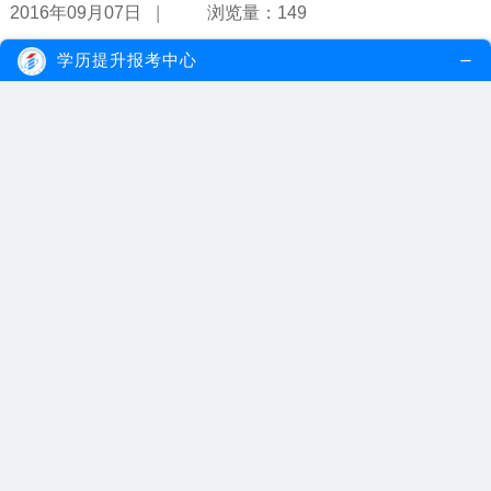
|
2016年09月07日
浏览量：149
学历提升报考中心
成人教育毕业证国家承认吗？
中国是一个拥有十几亿人口的国家。人口基数如此之大，便决定了教
育资源在某些方面的分配不均。由于...
【详情】
|
2016年07月08日
浏览量：327
广州有哪些成人教育学校可以报名？
2016年10月份的广州成人教育报考7月份就要开始报名了，错过这次
报名的时间，就错过16年的成人教育...
【详情】
|
2016年07月01日
浏览量：326
2019年广东成人教育专业列表
各门课程使用教材目录在本年度开考课程考试时间安排的文件中公
布，考生可在广州成人教育的网站查询...
【详情】