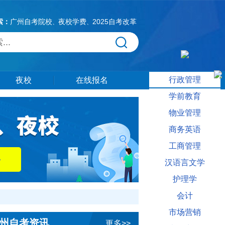
索：
广州自考院校
夜校学费
2025自考改革
、
、
行政管理
夜校
在线报名
学前教育
物业管理
商务英语
工商管理
汉语言文学
护理学
会计
市场营销
州自考资讯
更多>>