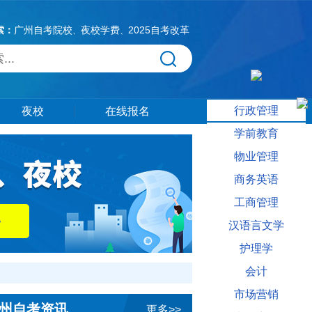
索：
广州自考院校
夜校学费
2025自考改革
、
、
行政管理
夜校
在线报名
学前教育
物业管理
商务英语
工商管理
汉语言文学
护理学
会计
市场营销
州自考资讯
更多>>