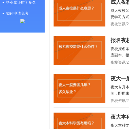
成人夜
毕业拿证时间多久
成人夜校
如何申请免考
要学习方式
夜校资讯/202
报名夜
夜校报名
应副本。根
夜校资讯/202
夜大一
夜大专升
间，即周末
夜校资讯/202
夜大本
夜大本科