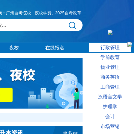
索：
广州自考院校
夜校学费
2025自考改革
、
、
行政管理
夜校
在线报名
学前教育
物业管理
商务英语
工商管理
汉语言文学
护理学
会计
市场营销
升本资讯
更多>>