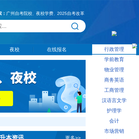
索：
广州自考院校
夜校学费
2025自考改革
、
、
行政管理
夜校
在线报名
学前教育
物业管理
商务英语
工商管理
汉语言文学
护理学
会计
市场营销
升本资讯
更多>>