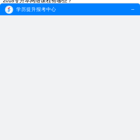
2018专升本网络课程有哪些？
学历提升报考中心
每一个参加过高考的人，背后都有一段不为人知的奋斗历程，不论到
最后是否能成功考生理想的大学，还...
【详情】
|
2017年04月28日
浏览量：258
为什么有人专升本不用考英语
其实，英语对于很多中国人来说，都有点难学，而且也很难说得标
准，对于英语成绩差的人士来说，在学...
【详情】
|
2017年04月21日
浏览量：849
广东省专升本报考网站是哪个？
相信在3月份，很多人士都比较关注公务员的考试，而且相信大家都了
解要想考公务员还需要有大专及以...
【详情】
|
2017年04月21日
浏览量：134