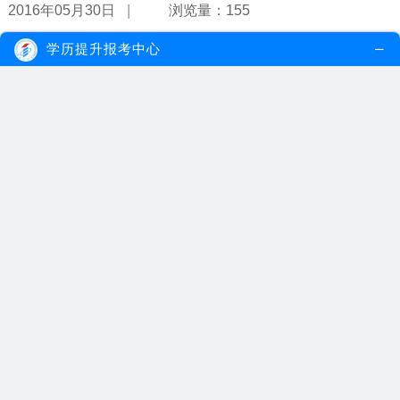
|
2016年05月30日
浏览量：155
学历提升报考中心
医科大学自考大专专业汇总
医科大学成人大专招生专业开设的有：营养、食品与健康等专业，最
新专业可登录广州成人教育查询。
【详情】
|
2016年05月24日
浏览量：151
自考大专专业一览表
自考大专招生专业开设的有：会展管理、会计、物业管理、公共事业
管理、市场营销等专业，最新专业可...
【详情】
|
2016年05月24日
浏览量：170
自考大专专业汇总
自考大专招生专业有行政管理、汉语言文学、护理学、法律、计算机
及应用等，想要了解成人教育专业详...
【详情】