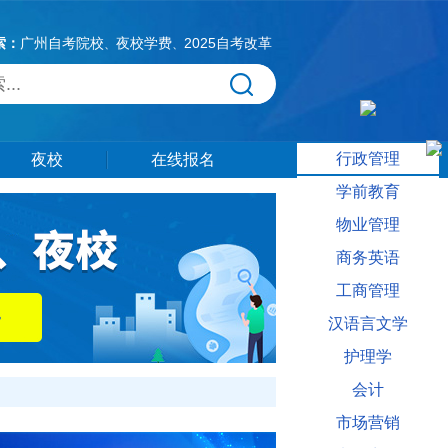
索：
广州自考院校
夜校学费
2025自考改革
、
、
行政管理
夜校
在线报名
学前教育
物业管理
商务英语
工商管理
汉语言文学
护理学
会计
市场营销