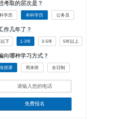
 您想考取的层次是？
科学历
本科学历
公务员
您工作几年了？
年以下
1-3年
3-5年
5年以上
 您偏向哪种学习方式？
络授课
周末班
全日制
免费报名