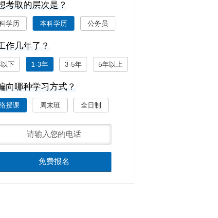
 您想考取的层次是？
科学历
本科学历
公务员
您工作几年了？
年以下
1-3年
3-5年
5年以上
 您偏向哪种学习方式？
络授课
周末班
全日制
免费报名