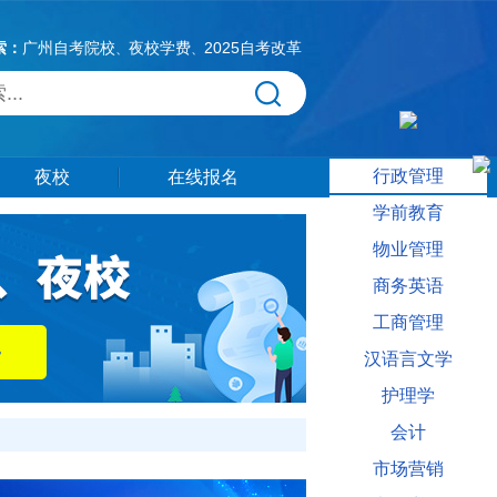
索：
广州自考院校
夜校学费
2025自考改革
、
、
行政管理
夜校
在线报名
学前教育
物业管理
商务英语
工商管理
汉语言文学
护理学
会计
市场营销