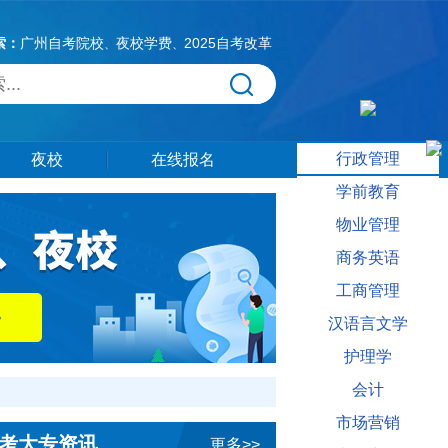
索：
广州自考院校
夜校学费
2025自考改革
、
、
行政管理
夜校
在线报名
学前教育
物业管理
商务英语
工商管理
汉语言文学
护理学
会计
市场营销
考大专资讯
更多>>