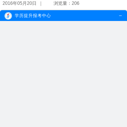
|
2016年05月20日
浏览量：206
学历提升报考中心
怎样获得大专学历？
经过几年的社会闯荡，学历对个人发展的影响便显示出来了。难受到
领导青睐、工薪难以提高等等问题都...
【详情】
|
2016年05月20日
浏览量：381
成人大专考试难不难？
职位的竞争往往会从学历竞争开始，所以学历低人士经常难以受到重
用。而参加成人大专考试就是提升学...
【详情】
|
2016年05月19日
浏览量：182
成人大专考试有什么要求？
在现代社会中，学历的提升已逐渐变成工薪待遇的提升。所以不少上
班族均打算报名成人大专提升学历。...
【详情】