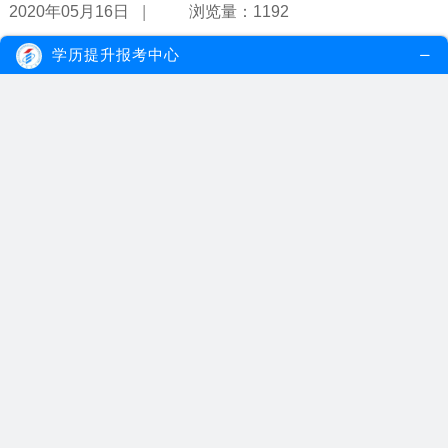
|
2020年05月16日
浏览量：1192
学历提升报考中心
自考大专学历是不是很容易就能拿到？
自考大专层次的专业，设置的课程一般都超过了15门。只有通过这些
规定的课程考核，才有申办毕业的资...
【详情】
|
2020年05月11日
浏览量：1157
自考大专补考没过有限制次数吗？
自考大专没有学制，考生参加单科考试若不合格，须重新报考至合格
为止，自考大专补考没过也不会限制...
【详情】
|
2020年05月04日
浏览量：1998
自考大专要交哪些费用？贵吗？
自考大专要交什么费用主要看考生个人选择，报考费每个考生都需要
交，如果考生选择自学就只需要交报...
【详情】