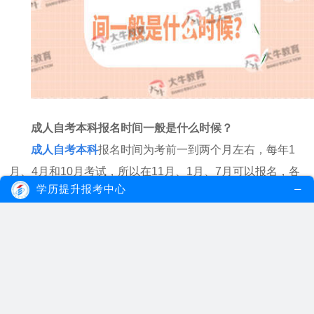
成人自考本科报名时间一般是什么时候？
成人自考本科
报名时间为考前一
到两
个月左右，每年
1
月、
4
月和
10
月考试，所以在
11
月、
1
月、
7
月可以报名，各
学历提升报考中心
省报名时间是不一样的，考生需要在规定时间内登陆教育考
试院进行报名，自学考试设置的考试科目一般情况下是有
10
个以上的，而想要拿到自考毕业证是需要把这些科目全部通
过之后才能够申请的。因此自学考试多久拿毕业证书需要考
生自己来决定。
成人自考本科报名没有限制，只要是中国公民不受学