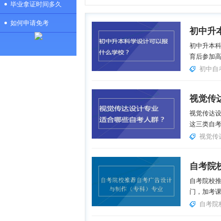
毕业拿证时间多久
如何申请免考
初中升
初中升本
育后参加高
初中自
视觉传
视觉传达
这三类自
视觉传
自考院校推
门，加考课
自考院