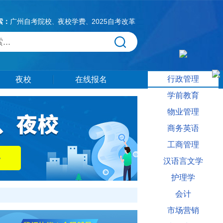
索：
广州自考院校
夜校学费
2025自考改革
、
、
行政管理
夜校
在线报名
学前教育
物业管理
商务英语
工商管理
汉语言文学
护理学
会计
市场营销
自考设计专业相关信息供大家参考。