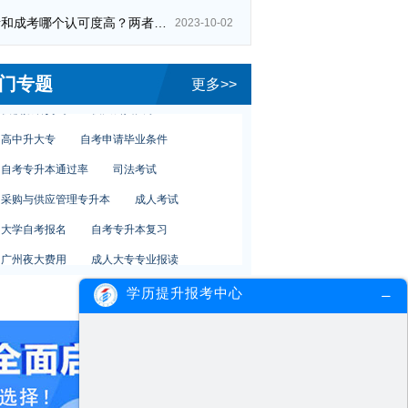
从化夜校
中山广播电视大学报名
自考和成考哪个认可度高？两者区别在哪？
2023-10-02
专升本专业
怎么报读夜校
成人教育高升本报名
哪里报读夜校
门专题
更多>>
夜校报名贵吗
夜大公共关系
高中升大专
自考申请毕业条件
自考专升本通过率
司法考试
采购与供应管理专升本
成人考试
大学自考报名
自考专升本复习
广州夜大费用
成人大专专业报读
广州夜校含金量
夜校真的吗
学历提升报考中心
从化夜校
中山广播电视大学报名
专升本专业
怎么报读夜校
成人教育高升本报名
哪里报读夜校
夜校报名贵吗
夜大公共关系