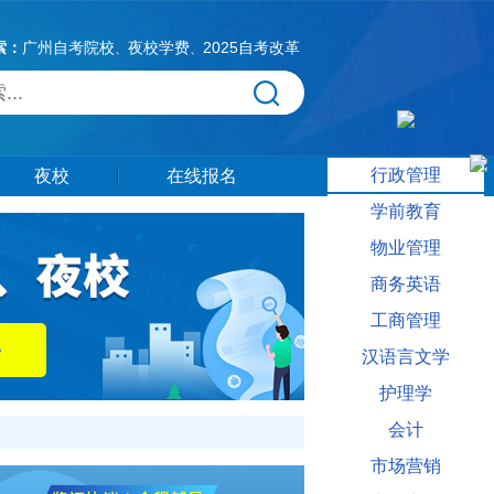
索：
广州自考院校
夜校学费
2025自考改革
、
、
行政管理
夜校
在线报名
学前教育
物业管理
商务英语
工商管理
汉语言文学
护理学
会计
市场营销
相关信息供大家参考。