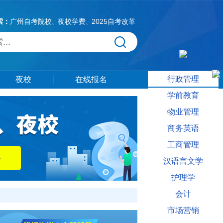
索：
广州自考院校
夜校学费
2025自考改革
、
、
行政管理
夜校
在线报名
学前教育
物业管理
商务英语
工商管理
汉语言文学
护理学
会计
市场营销
相关信息供大家参考。