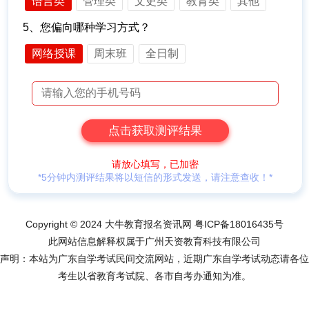
语言类
管理类
文史类
教育类
其他
5、您偏向哪种学习方式？
网络授课
周末班
全日制
请放心填写，已加密
*5分钟内测评结果将以短信的形式发送，请注意查收！*
Copyright © 2024 大牛教育报名资讯网
粤ICP备18016435号
此网站信息解释权属于广州天资教育科技有限公司
声明：本站为广东自学考试民间交流网站，近期广东自学考试动态请各位
考生以省教育考试院、各市自考办通知为准。