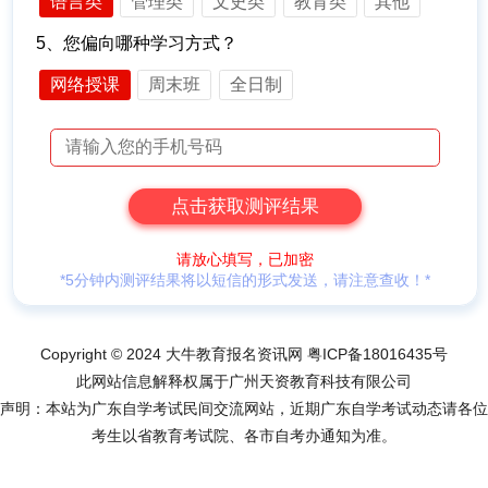
语言类
管理类
文史类
教育类
其他
5、您偏向哪种学习方式？
网络授课
周末班
全日制
请放心填写，已加密
*5分钟内测评结果将以短信的形式发送，请注意查收！*
Copyright © 2024 大牛教育报名资讯网
粤ICP备18016435号
此网站信息解释权属于广州天资教育科技有限公司
声明：本站为广东自学考试民间交流网站，近期广东自学考试动态请各位
考生以省教育考试院、各市自考办通知为准。