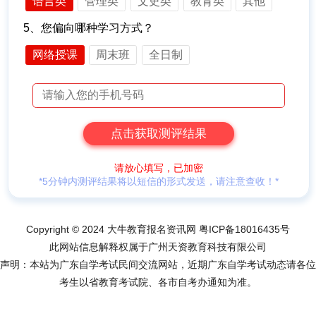
语言类
管理类
文史类
教育类
其他
5、您偏向哪种学习方式？
网络授课
周末班
全日制
请放心填写，已加密
*5分钟内测评结果将以短信的形式发送，请注意查收！*
Copyright © 2024 大牛教育报名资讯网
粤ICP备18016435号
此网站信息解释权属于广州天资教育科技有限公司
声明：本站为广东自学考试民间交流网站，近期广东自学考试动态请各位
考生以省教育考试院、各市自考办通知为准。