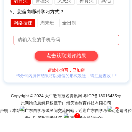
语言类
管理类
文史类
教育类
其他
5、您偏向哪种学习方式？
网络授课
周末班
全日制
请放心填写，已加密
*5分钟内测评结果将以短信的形式发送，请注意查收！*
Copyright © 2024 大牛教育报名资讯网
粤ICP备18016435号
此网站信息解释权属于广州天资教育科技有限公司
hot
声明：本站为广东自学考试民间交流网站，近期广东自学考试动态请各位
网站导航
网上报名
2
考生以省教育考试院、各市自考办通知为准。