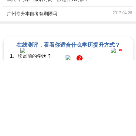
2017.04.28
广州专升本自考有期限吗
在线测评，看看你适合什么学历提升方式？
hot
1、您目前的学历？
网站导航
网上报名
2
初中及以下
中专
高中
大专
2、您想考取的层次是？
专科学历
本科学历
3、您工作几年了？
1年以下
1-3年
3-5年
5年以上
4、您的意向专业是？