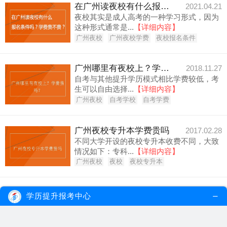
在广州读夜校有什么报名条件吗？学费贵不贵？
2021.04.21
夜校其实是成人高考的一种学习形式，因为
这种形式通常是...
【详细内容】
广州夜校
广州夜校学费
夜校报名条件
广州哪里有夜校上？学费贵吗？
2018.11.27
自考与其他提升学历模式相比学费较低，考
生可以自由选择...
【详细内容】
广州夜校
自考学校
自考学费
广州夜校专升本学费贵吗
2017.02.28
不同大学开设的夜校专升本收费不同，大致
情况如下：专科...
【详细内容】
广州夜校
夜校
夜校专升本
广州夜校的培训费用贵吗
2017.02.23
学历提升报考中心
广州夜校开设有高起本、高起专、专起本这
三个学习层次。...
【详细内容】
夜校
广州夜校
广州夜校培训