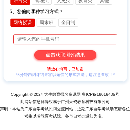
语言类
管理类
文史类
教育类
其他
5、您偏向哪种学习方式？
网络授课
周末班
全日制
请放心填写，已加密
*5分钟内测评结果将以短信的形式发送，请注意查收！*
Copyright © 2024 大牛教育报名资讯网
粤ICP备18016435号
此网站信息解释权属于广州天资教育科技有限公司
声明：本站为广东自学考试民间交流网站，近期广东自学考试动态请各位
考生以省教育考试院、各市自考办通知为准。