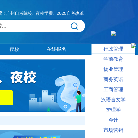
索：
广州自考院校
夜校学费
2025自考改革
、
、
行政管理
夜校
在线报名
学前教育
物业管理
商务英语
工商管理
汉语言文学
护理学
会计
市场营销
报读夜校多吗相关信息供大家参考。