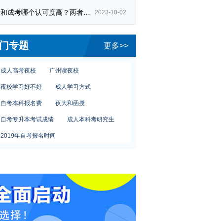
自考和成考哪个认可度高？两者区别在哪？
2023-10-02
自考人力资源管理专业
网络教育专升本含金量
本科专业有哪些
门专题
更多>>
广州教育学院
初中学历自考大专
成人高考夜校
广州读夜校
夜校学习好不好
成人学习方式
自考本科报名费
夜大和函授
自考专升本考试成绩
成人本科考研究生
2019年自考报名时间
自考会计学费多少钱
大专是函授
自考公共事业管理
企业管理
自考密码
广州怎么报读夜校
自考人力资源管理专业
网络教育专升本含金量
本科专业有哪些