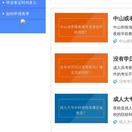
毕业拿证时间多久
如何申请免考
中山或
中山和珠
夜校学前教
中山夜
成人高考
件的考生不
没有学
成人大
夜校是成
校的院校和
成人大