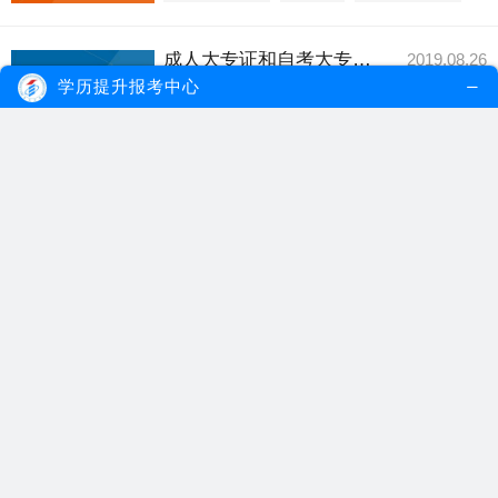
成人大专证和自考大专证区别？哪个更快拿证？
2019.08.26
成人大专证包括自考大专证以及其他考试形
学历提升报考中心
式的大专证，主...
【详细内容】
成人大专证
自考大专证
成人大专
珠海成人专科夜校能拿到毕业证吗？
2019.07.27
珠海成人专科夜校的考试途径是成人高考，
成人高考是国家...
【详细内容】
珠海成人专科
成人专科夜校
自考毕业证
电大成人大专多久拿证？
2018.10.19
国家开放大学又称电大，是以现代信息技术
为支撑，实施远...
【详细内容】
电大
成人大专
自考
广州夜校学历证书社会认可吗？
2017.03.07
现代社会职场竞争激烈,优胜劣汰,一旦你的