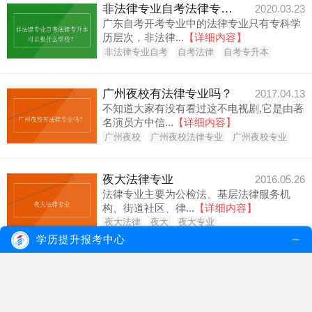
非法律专业自考法律专升本可以报什么学校？
2020.03.23
广东自考开考专业中的法律专业只有专科学
历层次，非法律...
【详细内容】
非法律专业自考
自考法律
自考专升本
广州夜校有法律专业吗？
2017.04.13
不知道大家有没有看过这不电视剧,它是由著
名演员方中信...
【详细内容】
广州夜校
广州夜校法律专业
广州夜校专业
夜大法律专业
2016.05.26
法律专业主要为公检法、基层法律服务机
构、街道社区、律...
【详细内容】
夜大法律
夜大
夜大专业
学历提升报考中心
广州自考专业--法律
2016.05.24
法律专业培养系统掌握法学知识，熟悉我国
法律和党的相关...
【详细内容】
法律专业
自考法律专业
自考专业