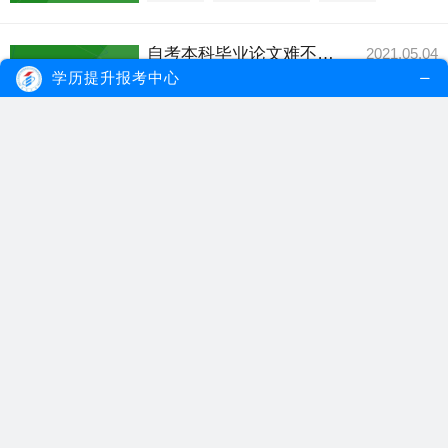
自考本科毕业论文难不难？
2021.05.04
自考本科毕业论文不是很难，毕业论文申请
学历提升报考中心
时间一般是上半...
【详细内容】
自考本科
自考毕业论文
自考本科毕业论文
广州成人自考难不难？有什么好的复习方法？
2021.05.03
自考是成人教育的一种学习模式，是目前社
会主义教育制度...
【详细内容】
广州成人自考
自考复习方法
自考考试难度
广州自考商务英语要考口语吗？考试难不难？
2021.03.28
自考商务英语专业主要有专科和本科两个学
历层次，不同的...
【详细内容】
广州自考专业
自考商务英语
广州自考难度
自考行政管理本科专业难不难考？
2021.03.25
很多考生在选择自考本科专业的时候，大多