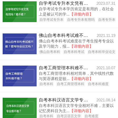
自学考试专升本文凭有用吗？难不难？
2023.07.31
自学考试专升本学历肯定是有用的，在社会
上是被认可的学...
【详细内容】
自学考试专升本
自考专升本有用吗
自考专升本
佛山自考本科考试难不难？要写毕业论文吗？
2021.11.19
佛山自考本科考试难度在于考生报考专业以
及学习能力，报...
【详细内容】
佛山自考本科
自考本科考试
自考本科毕业论文
自考工商管理本科难不难？
2021.10.07
自考工商管理本科相对简单，其中线性代数
与英语课程是较...
【详细内容】
自考本科
自考工商管理本科
自考本科难度
自考本科汉语言文学专业难不难？
2021.08.14
自考本科汉语言文学专业相对不难，主要以
记忆类科目为主...
【详细内容】
自考本科
自考汉语言文学
自考难度