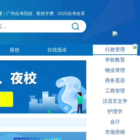
索：
广州自考院校
夜校学费
2025自考改革
、
、
行政管理
夜校
在线报名
学前教育
物业管理
商务英语
工商管理
汉语言文学
护理学
会计
市场营销
门问题，还有更多自考本科报名需求相关信息供大家参考。