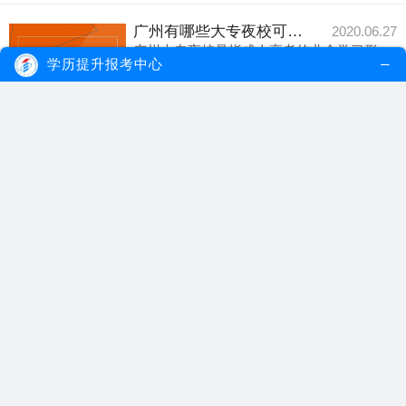
广州有哪些大专夜校可以报名？广州夜校是自考吗？
2020.06.27
广州大专夜校是指成人高考的业余学习形
学历提升报考中心
式，所以广州夜校...
【详细内容】
广州自考
广州大专自考
广州大专夜校
广州电大夜校有自考吗？广州自考哪所学校比较好？
2020.06.21
广州电大与成考夜校及自考是三个不同的成
人教育学习形式...
【详细内容】
广州电大夜校有自考吗
广州夜校
广州自考
夜校专科和自考本科可以同时毕业吗？
2020.04.17
夜校专科和自考本科可以同时毕业，这种升
学方式被称为自...
【详细内容】
夜校专科
自考本科
自考专本套读
夜校和自考差别大吗？哪个更适合上班族？
2019.08.02
通过夜校和自考获得的学历含金量有高低之
分，自考含金量...
【详细内容】