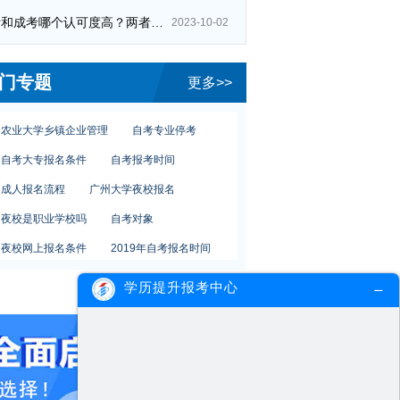
在职人员参加网络教育
自考和成考哪个认可度高？两者区别在哪？
2023-10-02
小学自考本科报名
夜校就业好吗
自考专升本难吗
自考日语课程
门专题
更多>>
报读夜校学历
专升本自学法律专业
农业大学乡镇企业管理
自考专业停考
自考大专报名条件
自考报考时间
成人报名流程
广州大学夜校报名
夜校是职业学校吗
自考对象
夜校网上报名条件
2019年自考报名时间
低学历报夜校
夜大商务管理
学历提升报考中心
网络教育学院报名
在职人员参加网络教育
小学自考本科报名
夜校就业好吗
自考专升本难吗
自考日语课程