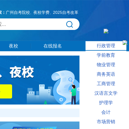
索：
广州自考院校
夜校学费
2025自考改革
、
、
行政管理
夜校
在线报名
学前教育
物业管理
商务英语
工商管理
汉语言文学
护理学
会计
市场营销
多夜校适合什么人相关信息供大家参考。