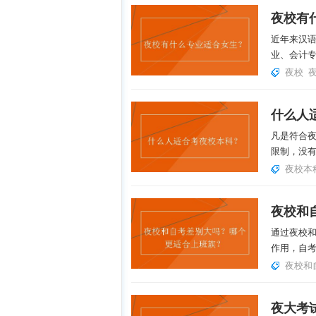
夜校有
近年来汉
业、会计专
夜校
什么人
凡是符合
限制，没有
夜校本
通过夜校
作用，自考
夜校和